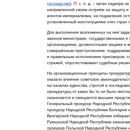
государство
).
П
.
с
.
н
.
д
. –
орган
надзора
за
направленной
своим
остриём
на
защиту
и
агентов
империализма
,
на
подавление
ост
установленный
конституциями
этих
стран
Для
выполнения
возложенных
на
неё
зада
законов
министрами
,
государственными
и
организациями
,
должностными
лицами
и
в
совершённым
преступлениям
,
поддержива
и
правильным
исполнением
приговоров
,
с
стражей
,
опротестовывает
судебные
реше
На
организационные
принципы
прокурату
оказало
влияние
советское
законодательс
на
началах
единства
,
строгой
и
последова
прокуратуры
от
каких
бы
то
ни
было
местн
назначается
и
смещается
высшим
предст
Генеральный
прокурор
Народной
Республ
прокурор
Народной
Республики
Болгарии
Венгерской
Народной
Республики
избирае
Румынской
Народной
Республики
назначае
прокурор
Польской
Народной
Республики