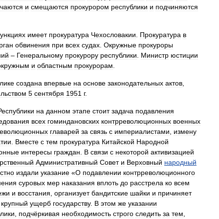
ачаются
и
смещаются
прокурором
республики
и
подчиняются
ункциях
имеет
прокуратура
Чехословакии
.
Прокуратура
в
рган
обвинения
при
всех
судах
.
Окружные
прокуроры
ний
–
Генеральному
прокурору
республики
.
Министр
юстиции
окружным
и
областным
прокурорам
.
лике
создана
впервые
на
основе
законодательных
актов
,
ельством
5
сентября
1951
г
.
Республики
на
данном
этапе
стоит
задача
подавления
едования
всех
гоминдановских
контрреволюционных
военных
революционных
главарей
за
связь
с
империалистами
,
измену
тии
.
Вместе
с
тем
прокуратура
Китайской
Народной
конные
интересы
граждан
.
В
связи
с
некоторой
активизацией
рственный
Административный
Совет
и
Верховный
народный
стно
издали
указание
«
О
подавлении
контрреволюционного
нения
суровых
мер
наказания
вплоть
до
расстрела
ко
всем
ежи
и
восстания
,
организует
бандитские
шайки
и
причиняет
крупный
ущерб
государству
.
В
этом
же
указании
лики
,
подчёркивая
необходимость
строго
следить
за
тем
,