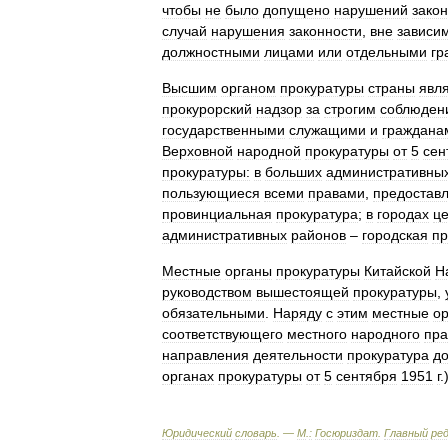
чтобы
не
было
допущено
нарушений
зако
случай
нарушения
законности
,
вне
зависи
должностными
лицами
или
отдельными
гр
Высшим
органом
прокуратуры
страны
явл
прокурорский
надзор
за
строгим
соблюден
государственными
служащими
и
граждана
Верховной
народной
прокуратуры
от
5
сен
прокуратуры:
в
больших
административны
пользующиеся
всеми
правами
,
предостав
провинциальная
прокуратура
;
в
городах
це
административных
районов
–
городская
пр
Местные
органы
прокуратуры
Китайской
Н
руководством
вышестоящей
прокуратуры
,
обязательными
.
Наряду
с
этим
местные
о
соответствующего
местного
народного
пра
направления
деятельности
прокуратура
д
органах
прокуратуры
от
5
сентября
1951
г
.
Юридический
словарь
. —
М
.
:
Госюриздат
.
Главный
ре