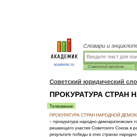
Словари и энциклоп
academic.ru
Советский юридический словарь
Советский юридический сл
ПРОКУРАТУРА СТРАН 
Толкование
ПРОКУРАТУРА
СТРАН
НАРОДНОЙ
ДЕМОК
–
прокуратура
народно
-
демократических
г
решающего
участия
Советского
Союза
в
р
результате
победы
в
этих
странах
народно