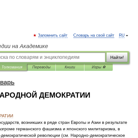
Запомнить сайт
Словарь на свой сайт
RU
едии на Академике
Найти!
Толкования
Переводы
Книги
Игры ⚽
оварь
НАРОДНОЙ ДЕМОКРАТИИ
РАТИИ
осударств
,
возникших
в
ряде
стран
Европы
и
Азии
в
результате
азгроме
германского
фашизма
и
японского
милитаризма
,
в
-
демократической
революции
(
см
.
Народно
-
демократическое