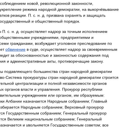
соблюдением
новой
,
революционной
законности
,
укрепление
режима
народной
демократии
,
на
выкорчёвывание
атков
реакции
.
П
.
с
.
н
.
д
.
призвана
охранять
и
защищать
государственный
и
общественный
порядок
.
ч
П
.
с
.
н
.
д
.
осуществляет
надзор
за
точным
исполнением
общественными
учреждениями
,
предприятиями
и
семи
гражданами
,
возбуждает
уголовное
преследование
по
ет
обвинение
в
суде
,
осуществляет
надзор
за
своевременным
ледит
за
обоснованностью
и
законностью
содержания
под
ния
и
административные
акты
,
противоречащие
закону
.
ры
подавляющего
большинства
стран
народной
демократии
тво
-
Система
прокуратуры
стран
народной
демократии
строится
тельной
централизации
и
полной
независимости
органов
ых
органов
власти
и
управления
.
Прокурор
республики
авительным
учреждением
или
органом
,
им
образуемым:
ики
Албании
назначается
Народным
собранием
;
Главный
избирается
Народным
собранием
;
Верховный
прокурор
тся
Государственным
собранием
;
Генеральный
прокурор
тся
Великим
национальным
собранием
;
Генеральный
назначается
и
увольняется
Государственным
советом
;
все