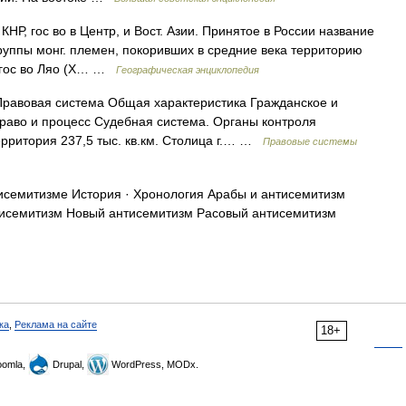
НР, гос во в Центр, и Вост. Азии. Принятое в России название
группы монг. племен, покоривших в средние века территорию
х гос во Ляо (X… …
Географическая энциклопедия
Правовая система Общая характеристика Гражданское и
раво и процесс Судебная система. Органы контроля
ерритория 237,5 тыс. кв.км. Столица г.… …
Правовые системы
исемитизме История · Хронология Арабы и антисемитизм
тисемитизм Новый антисемитизм Расовый антисемитизм
ка
,
Реклама на сайте
18+
omla,
Drupal,
WordPress, MODx.