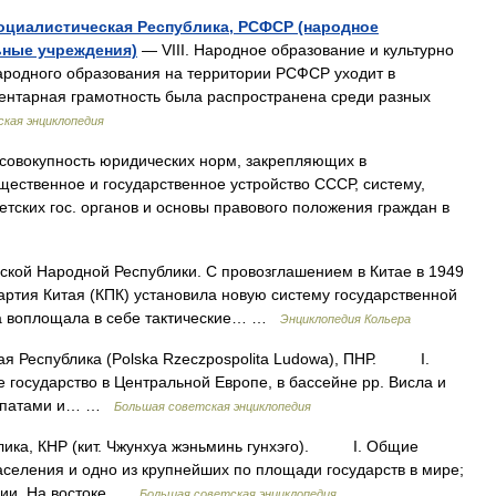
оциалистическая Республика, РСФСР (народное
ьные учреждения)
— VIII. Народное образование и культурно
ародного образования на территории РСФСР уходит в
ментарная грамотность была распространена среди разных
кая энциклопедия
совокупность юридических норм, закрепляющих в
щественное и государственное устройство СССР, систему,
тских гос. органов и основы правового положения граждан в
кой Народной Республики. С провозглашением в Китае в 1949
ртия Китая (КПК) установила новую систему государственной
да воплощала в себе тактические… …
Энциклопедия Кольера
Республика (Polska Rzeczpospolita Ludowa), ПНР. I.
сударство в Центральной Европе, в бассейне рр. Висла и
Карпатами и… …
Большая советская энциклопедия
а, КНР (кит. Чжунхуа жэньминь гунхэго). I. Общие
аселения и одно из крупнейших по площади государств в мире;
зии. На востоке …
Большая советская энциклопедия