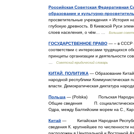
Российская Советская Федеративная С
образование и культурно-просветител
просветительные учреждения = История н
глубокую древность. В Киевской Руси эле
слоев населения, о чём… …
Большая советс
ГОСУДАРСТВЕННОЕ ПРАВО
— – в СССР 
соответствии с интересами трудящихся об
принципы организации и деятельности сове
…
Советский юридический словарь
КИТАЙ. ПОЛИТИКА
— Образование Китайс
народной республики Коммунистическая па
власти. Демократическая диктатура наро
Польша
— (Polska) Польская Народная 
Общие сведения П. социалистическое го
Одра, между Балтийским морем на С., 
Китай
— Китайская Народная Республик
сведения К. крупнейшее по численности н
расположен в Центральной и Восточной А