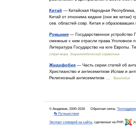
Китай
— Китайская Народная Республика, К
Китай от этнонима кидане (они же китаи) 
сев. областей совр. Китая и образовавши
Румыния
— Государственное устройство 
смежные с ним отрасли права Уголовное п
Литература Государство на юге Европы. Т
стран мира. Энциклопедический справочник
Жидофобия
— Часть серии статей об ант
Христианство и антисемитизм Ислам и ан
Религиозный антисемитизм …
Википедия
© Академик, 2000-2026
Обратная связь:
Техподдерж
👣 Путешествия
Экспорт словарей на сайты
, сделанные на PHP,
Jo