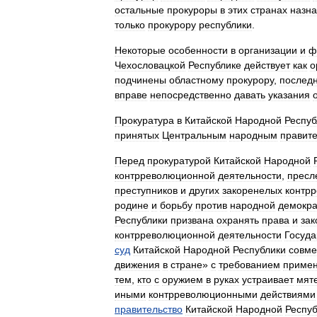
остальные
прокуроры
в
этих
странах
назн
только
прокурору
республики
.
Некоторые
особенности
в
организации
и
ф
Чехословацкой
Республике
действует
как
о
подчинены
областному
прокурору
,
послед
вправе
непосредственно
давать
указания
Прокуратура
в
Китайской
Народной
Респуб
принятых
Центральным
народным
правит
Перед
прокуратурой
Китайской
Народной
контрреволюционной
деятельности
,
пресл
преступников
и
других
закоренелых
контр
родине
и
борьбу
против
народной
демокра
Республики
призвана
охранять
права
и
за
контрреволюционной
деятельности
Госуда
суд
Китайской
Народной
Республики
совме
движения
в
стране
»
с
требованием
приме
тем
,
кто
с
оружием
в
руках
устраивает
мят
иными
контрреволюционными
действиями
правительство
Китайской
Народной
Респуб