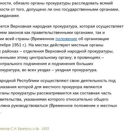
нности
,
обязало
органы
прокуратуры
расследовать
всякий
мости
от
того
,
допущено
ли
оно
государственными
органами
,
ажданами
.
яется
Верховная
народная
прокуратура
,
которая
осуществляет
ием
законов
как
правительственными
органами
,
так
и
ми
всей
страны
(
Временное
положение
об
организации
тября
1951
г
.).
На
местах
действуют
местные
органы
х
районах
–
отделения
Верховной
народной
прокуратуры
,
ленными
этому
центральному
органу
;
в
провинциях
–
нтрального
подчинения
и
подчинения
больших
окуратура
;
во
всех
уездах
–
уездная
прокуратура
.
ародной
Республики
осуществляют
свою
деятельность
под
указания
которой
для
местного
прокурора
являются
рганы
прокуратуры
рассматриваются
как
составная
часть
вительства
,
указаниями
которого
относительно
общего
олжна
руководствоваться
(
Временное
положение
о
местных
).
дактор
С
.
Н
.
Братусь
и
др
.
.
1953
.